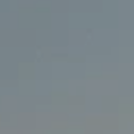
Nowy T-Roc
Nowy Tayron
Touareg
Polo
Modele sportowe
ID.4
ID.5
ID.7
ID.7 Tourer
Golf GTI Edition 50