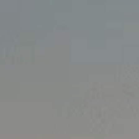
ID. Polo
ID.3 Neo
Nowy ID. Cross
Tiguan EDITION 20
Golfy GTI