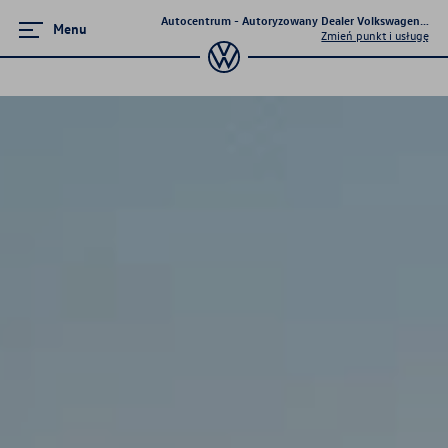
Autocentrum - Autoryzowany Dealer Volkswagena - Ki
Menu
Zmień punkt i usługę
Poznaj modele
Tiguan
Passat
T-Cross
Golf
Taigo
T-Roc