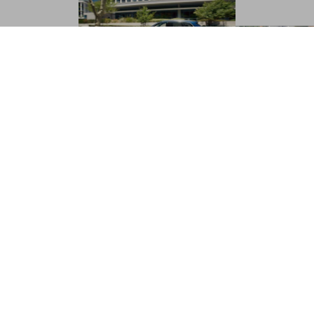
cyfrowa
Łączność:
łączność z Twoim
Volkswagenem
Oferowane przez