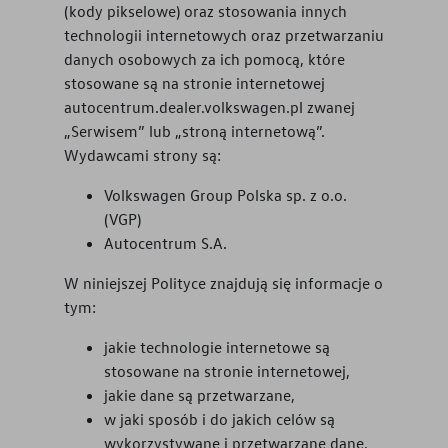
(kody pikselowe) oraz stosowania innych
technologii internetowych oraz przetwarzaniu
Finansowanie
danych osobowych za ich pomocą, które
stosowane są na stronie internetowej
Ubezpieczenia
autocentrum.dealer.volkswagen.pl
zwanej
„Serwisem” lub „stroną internetową”.
Gwarancja i ochrona
Wydawcami strony są:
Serwis
Volkswagen Group Polska sp. z o.o.
(VGP)
Akcesoria
Autocentrum S.A.
W niniejszej Polityce znajdują się informacje o
Konfigurator jazdy próbnej
tym:
jakie technologie internetowe są
stosowane na stronie internetowej,
jakie dane są przetwarzane,
w jaki sposób i do jakich celów są
wykorzystywane i przetwarzane dane,