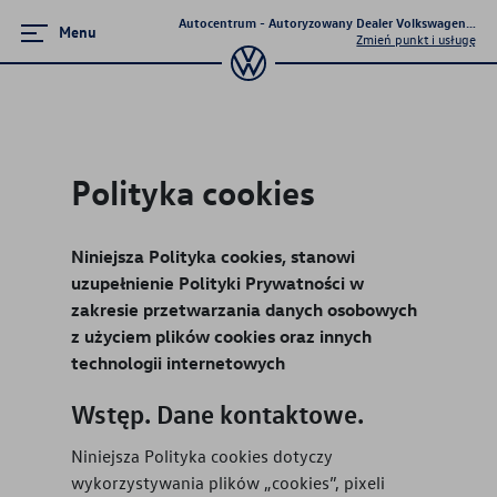
Autocentrum - Autoryzowany Dealer Volkswagena - Ki
Menu
Zmień punkt i usługę
Zamknij menu
Strona główna
Polityka cookies
Mapa i kontakt
Niniejsza Polityka cookies, stanowi
Modele osobowe
uzupełnienie Polityki Prywatności w
zakresie przetwarzania danych osobowych
Samochody Nowe - Dostępne od
z użyciem plików cookies oraz innych
ręki
technologii internetowych
Promocje i aktualności
Wstęp. Dane kontaktowe.
Niniejsza Polityka cookies dotyczy
Samochody Używane -
wykorzystywania plików „cookies”, pixeli
OTOMOTO