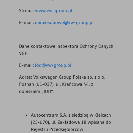
Strona:
www.vw-group.pl
E-mail:
daneosobowe@vw-group.pl
Dane kontaktowe Inspektora Ochrony Danych
VGP:
E-mail:
iod@vw-group.pl
Adres: Volkswagen Group Polska sp. z o.o.
Poznań (61-037), ul. Krańcowa 44, z
dopiskiem „IOD”.
Autocentrum S.A. z siedzibą w Kielcach
(25-670), ul. Zakładowa 18 wpisana do
Rejestru Przedsiębiorców