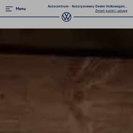
Autocentrum - Autoryzowany Dealer Volkswagena - Ki
Menu
Zmień punkt i usługę
Promocje i aktualności
Volkswageny w wersji Plus
Supermocne okazje na SUVy
Wielki test salonów 2023
Poznaj Golfy
Pojazdy hybrydowe
Samochody Elektryczne