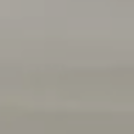
Finansowanie
Ubezpieczenia
Gwarancja i ochrona
Serwis
Akcesoria
Konfigurator jazdy próbnej