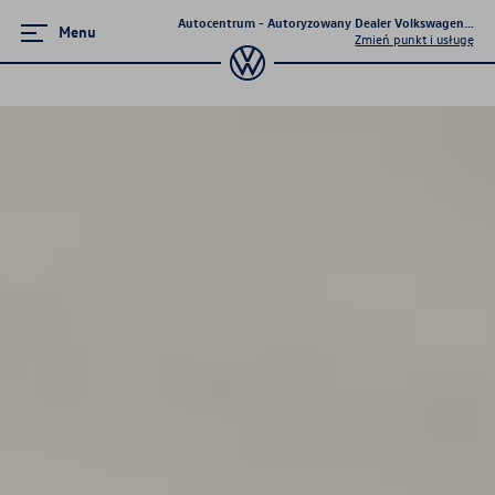
Autocentrum - Autoryzowany Dealer Volkswagena - Ki
Menu
Zmień punkt i usługę
Zamknij menu
Strona główna
Mapa i kontakt
Modele osobowe
Samochody Nowe - Dostępne od
ręki
Promocje i aktualności
Samochody Używane -
OTOMOTO