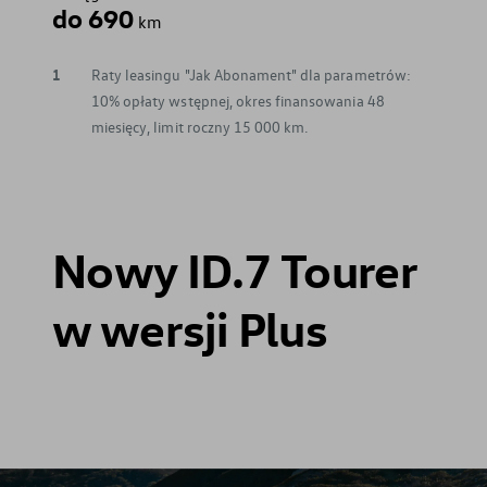
do 690
km
1
Raty leasingu "Jak Abonament" dla parametrów:
10% opłaty wstępnej, okres finansowania 48
miesięcy, limit roczny 15 000 km.
Nowy ID.7 Tourer
w wersji Plus